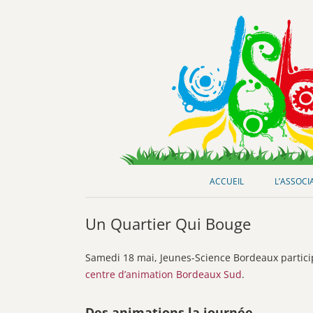
Club de loisirs scientifiques
Jeunes-Science Bordeaux
ACCUEIL
L’ASSOCI
Un Quartier Qui Bouge
Samedi 18 mai, Jeunes-Science Bordeaux particip
centre d’animation Bordeaux Sud
.
Des animations la journée…