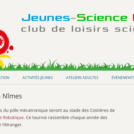
Aller
au
ATION
ACTIVITÉS JEUNES
ATELIERS ADULTES
ÉVÈNEMENT
contenu
à Nîmes
s du pôle mécatronique seront au stade des Costières de
de Robotique
. Ce tournoi rassemble chaque année des
 l’étranger.