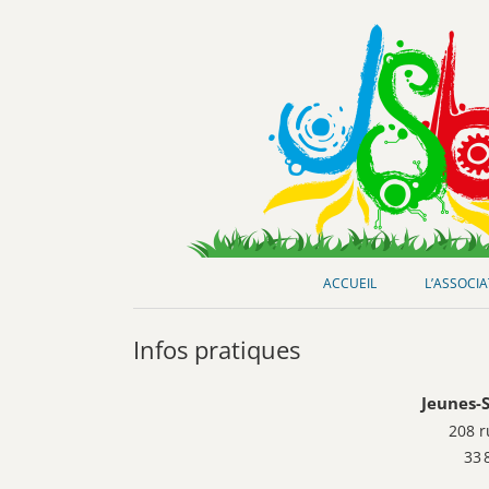
Club de loisirs scientifiques
Jeunes-Science Bordeaux
ACCUEIL
L’ASSOCI
Infos pratiques
Jeunes-
208 r
33 