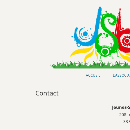
Club de loisirs scientifiques
Jeunes-Science Bordeaux
ACCUEIL
L’ASSOCI
Contact
Jeunes-
208 r
33 