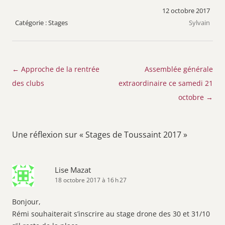
12 octobre 2017
Stages
Sylvain
Navigation
←
Approche de la rentrée
Assemblée générale
des
des clubs
extraordinaire ce samedi 21
articles
octobre
→
Une réflexion sur «
Stages de Toussaint 2017
»
Lise Mazat
18 octobre 2017 à 16 h 27
Bonjour,
Rémi souhaiterait s’inscrire au stage drone des 30 et 31/10