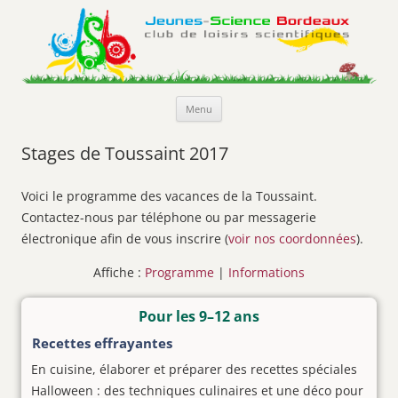
Jeunes-Science Bordeaux
Club de loisirs scientifiques
Aller
Menu
au
contenu
Stages de Toussaint 2017
Voici le programme des vacances de la Toussaint.
Contactez-nous par téléphone ou par messagerie
électronique afin de vous inscrire (
voir nos coordonnées
).
Affiche :
Programme
|
Informations
Pour les 9–12 ans
Recettes effrayantes
En cuisine, élaborer et préparer des recettes spéciales
Halloween : des techniques culinaires et une déco pour