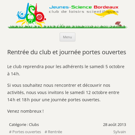
Jeunes-Science Bordeaux
Club de loisirs scientifiques
Aller
Menu
au
contenu
Rentrée du club et journée portes ouvertes
Le club reprendra pour les adhérents le samedi 5 octobre
à 14 h.
Si vous souhaitez nous rencontrer et découvrir nos
activités, nous vous invitons le samedi 12 octobre entre
14 h et 18 h pour une journée portes ouvertes.
Venez nombreux !
Clubs
28 août 2013
Portes ouvertes
Rentrée
Sylvain