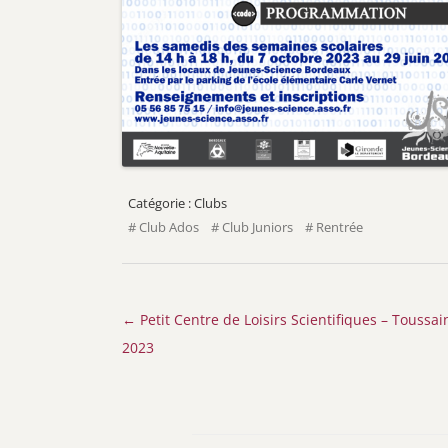
Clubs
Club Ados
Club Juniors
Rentrée
Navigation
←
Petit Centre de Loisirs Scientifiques – Toussai
des
2023
articles