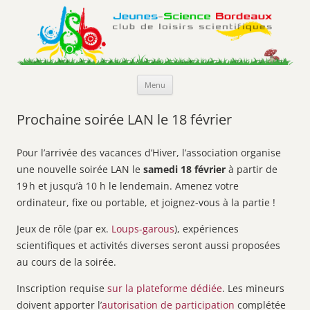
Jeunes-Science Bordeaux
Club de loisirs scientifiques
Aller
Menu
au
contenu
Prochaine soirée LAN le 18 février
Pour l’arrivée des vacances d’Hiver, l’association organise
une nouvelle soirée LAN le
samedi 18 février
à partir de
19 h et jusqu’à 10 h le lendemain. Amenez votre
ordinateur, fixe ou portable, et joignez-vous à la partie !
Jeux de rôle (par ex.
Loups-garous
), expériences
scientifiques et activités diverses seront aussi proposées
au cours de la soirée.
Inscription requise
sur la plateforme dédiée
. Les mineurs
doivent apporter l’
autorisation de participation
complétée