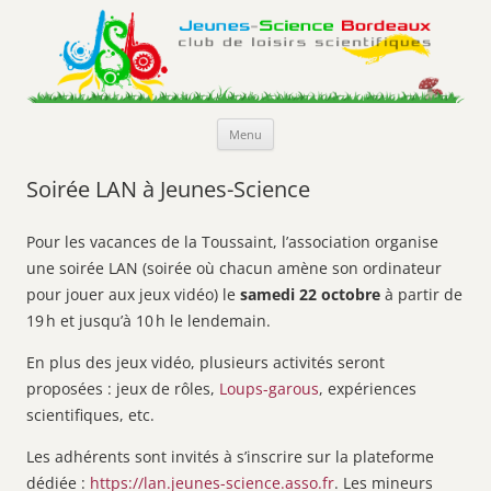
Jeunes-Science Bordeaux
Club de loisirs scientifiques
Aller
Menu
au
contenu
Soirée LAN à Jeunes-Science
Pour les vacances de la Toussaint, l’association organise
une soirée LAN (soirée où chacun amène son ordinateur
pour jouer aux jeux vidéo) le
samedi 22 octobre
à partir de
19 h et jusqu’à 10 h le lendemain.
En plus des jeux vidéo, plusieurs activités seront
proposées : jeux de rôles,
Loups-garous
, expériences
scientifiques, etc.
Les adhérents sont invités à s’inscrire sur la plateforme
dédiée :
https://lan.jeunes-science.asso.fr
. Les mineurs