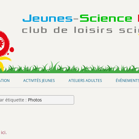
Aller
au
ATION
ACTIVITÉS JEUNES
ATELIERS ADULTES
ÉVÈNEMENT
contenu
ar étiquette :
Photos
s
ici
.