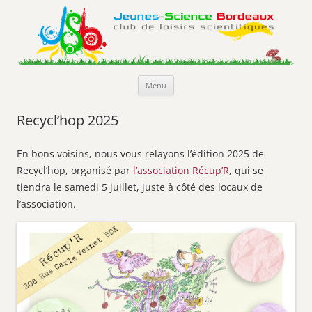
Jeunes-Science Bordeaux
Club de loisirs scientifiques
Aller
Menu
au
contenu
Recycl’hop 2025
En bons voisins, nous vous relayons l’édition 2025 de
Recycl’hop, organisé par
l’association Récup’R
, qui se
tiendra le samedi 5 juillet, juste à côté des locaux de
l’association.