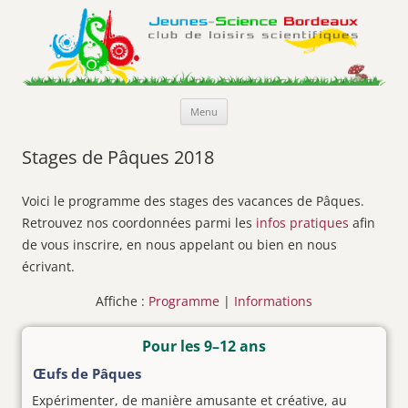
Jeunes-Science Bordeaux
Club de loisirs scientifiques
Aller
Menu
au
contenu
Stages de Pâques 2018
Voici le programme des stages des vacances de Pâques.
Retrouvez nos coordonnées parmi les
infos pratiques
afin
de vous inscrire, en nous appelant ou bien en nous
écrivant.
Affiche :
Programme
|
Informations
Pour les 9–12 ans
Œufs de Pâques
Expérimenter, de manière amusante et créative, au