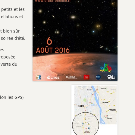
petits et les
ellations et
t bien sûr
soirée d’été.
es
proposée
uverte du
lon les GPS)