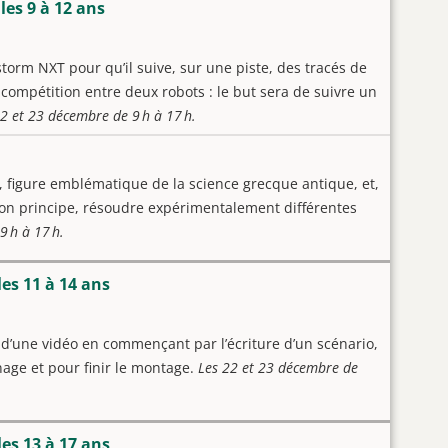
les 9 à 12 ans
rm NXT pour qu’il suive, sur une piste, des tracés de
 compétition entre deux robots : le but sera de suivre un
2 et 23 décembre de 9 h à 17 h.
, figure emblématique de la science grecque antique, et,
 son principe, résoudre expérimentalement différentes
 h à 17 h.
les 11 à 14 ans
n d’une vidéo en commençant par l’écriture d’un scénario,
age et pour finir le montage.
Les 22 et 23 décembre de
les 13 à 17 ans